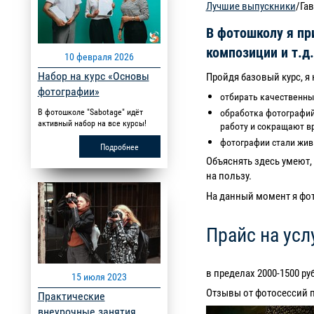
Лучшие выпускники
/Га
В фотошколу я пр
композиции и т.д.
10 февраля 2026
Набор на курс «Основы
Пройдя базовый курс, я
фотографии»
отбирать качественны
обработка фотографий
В фотошколе "Sabotage" идёт
активный набор на все курсы!
работу и сокращают в
фотографии стали жи
Подробнее
Объяснять здесь умеют,
на пользу.
На данный момент я фото
Прайс на усл
в пределах 2000-1500 ру
15 июля 2023
Отзывы от фотосессий 
Практические
внеурочные занятия