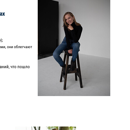
ах
);
ими, они облегчают
аний, что пошло