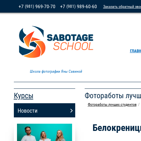
+7
969-70-70
+7
989-60-60
(981)
(981)
Заказать обратный зво
ГЛАВ
Школа фотографии Яны Савиной
Курсы
Фотоработы лучш
Фотоработы лучших студентов
Новости
Белокрениц