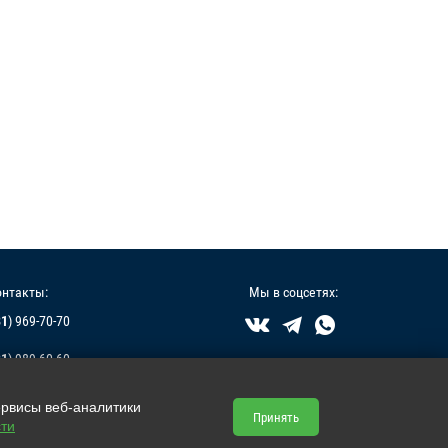
онтакты:
Мы в соцсетях:
81
) 969-70-70



81
) 989-60-60
inas-group.com
ервисы веб-аналитики
Принять
ти