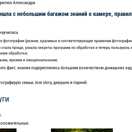
врилюк Александра
ишла с небольшим багажом знаний о камере, правил
 научилась
е фотографии (резкие, красивые и соответстсвующие правилам фотографии
 стала проще, узнала секреты программ по обработке и теперь пользуюсь 
ремя обработки;
выми, яркими и эмоциональными;
 это факт, знания подкреплялись большим количеством домашних зад
графирую семьи, love story, девушек и парней.
уги
б.
положительные.