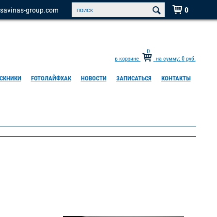
savinas-group.com
0

0
в корзине
на сумму:
0
руб.
СКНИКИ
FOTOЛАЙФХАК
НОВОСТИ
ЗАПИСАТЬСЯ
КОНТАКТЫ