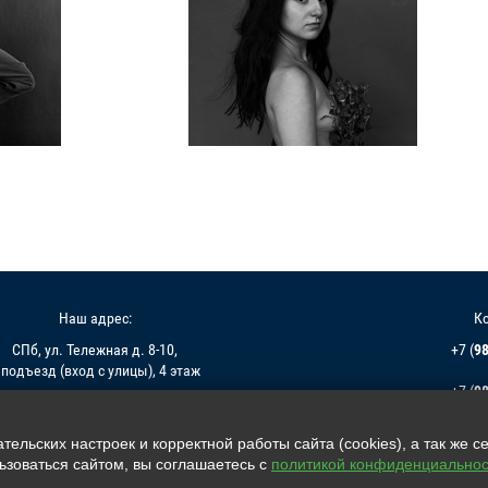
Наш адрес:
К
СПб, ул. Тележная д. 8-10,
+7 (
9
 подъезд (вход с улицы), 4 этаж
+7 (
9
info@sav
ельских настроек и корректной работы сайта (cookies), а так же с
зоваться сайтом, вы соглашаетесь с
политикой конфиденциальнос