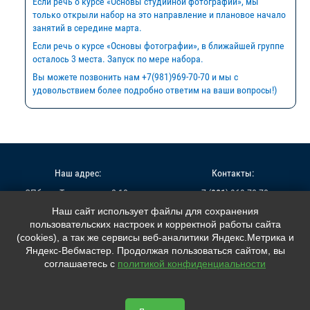
Если речь о курсе «Основы студийной фотографии», мы
только открыли набор на это направление и плановое начало
занятий в середине марта.
Если речь о курсе «Основы фотографии», в ближайшей группе
осталось 3 места. Запуск по мере набора.
Вы можете позвонить нам +7(981)969-70-70 и мы с
удовольствием более подробно ответим на ваши вопросы!)
Наш адрес:
Контакты:
СПб, ул. Тележная д. 8-10,
+7 (
981
) 969-70-70
1 подъезд (вход с улицы), 4 этаж
Наш сайт использует файлы для сохранения
+7 (
981
) 989-60-60
пользовательских настроек и корректной работы сайта
(cookies), а так же сервисы веб-аналитики Яндекс.Метрика и
info@savinas-group.com
Яндекс-Вебмастер. Продолжая пользоваться сайтом, вы
соглашаетесь с
политикой конфиденциальности
Мы в соцсетях:
sabotage.wtf © 2026


